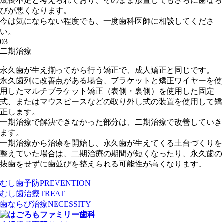
成長不足と考えられており、そのまま放置してもさらに歯なら
びが悪くなります。
今は気にならない程度でも、一度歯科医師に相談してくださ
い。
03
二期治療
永久歯が生え揃ってから行う矯正で、成人矯正と同じです。
永久歯列に改善点がある場合、ブラケットと矯正ワイヤーを使
用したマルチブラケット矯正（表側・裏側）を使用した固定
式、またはマウスピースなどの取り外し式の装置を使用して矯
正します。
一期治療で解決できなかった部分は、二期治療で改善していき
ます。
一期治療から治療を開始し、永久歯が生えてくる土台づくりを
整えていた場合は、二期治療の期間が短くなったり、永久歯の
抜歯をせずに歯並びを整えられる可能性が高くなります。
むし歯予防
PREVENTION
むし歯治療
TREAT
歯ならび治療
NECESSITY