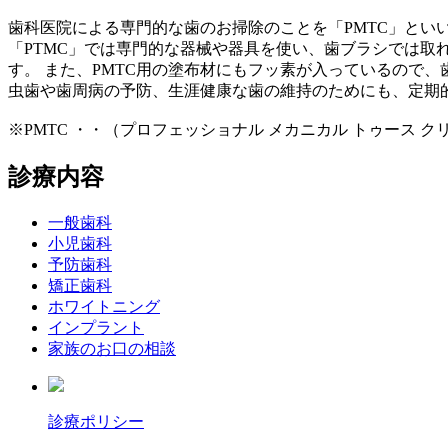
歯科医院による専門的な歯のお掃除のことを「PMTC」とい
「PTMC」では専門的な器械や器具を使い、歯ブラシでは取
す。 また、PMTC用の塗布材にもフッ素が入っているので
虫歯や歯周病の予防、生涯健康な歯の維持のためにも、定期的
※PMTC ・・（プロフェッショナル メカニカル トゥース ク
診療内容
一般歯科
小児歯科
予防歯科
矯正歯科
ホワイトニング
インプラント
家族のお口の相談
診療ポリシー