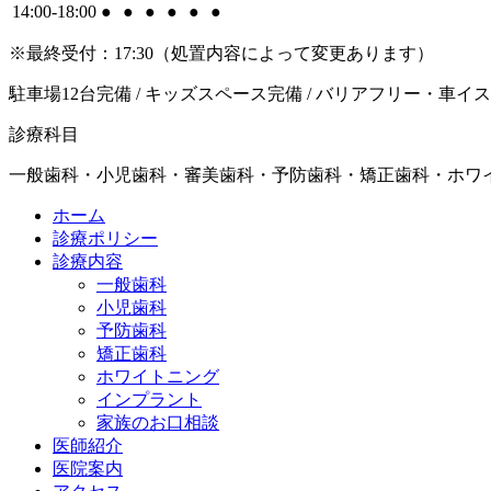
14:00-18:00
●
●
●
●
●
●
※最終受付：17:30（処置内容によって変更あります）
駐車場12台完備 / キッズスペース完備 / バリアフリー・車イ
診療科目
一般歯科・小児歯科・審美歯科・予防歯科・矯正歯科・ホワ
ホーム
診療ポリシー
診療内容
一般歯科
小児歯科
予防歯科
矯正歯科
ホワイトニング
インプラント
家族のお口相談
医師紹介
医院案内