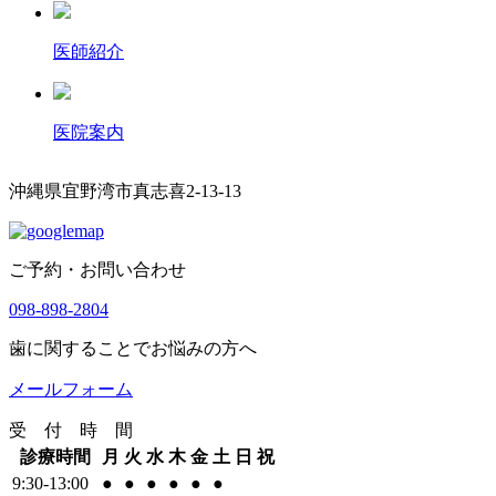
医師紹介
医院案内
沖縄県宜野湾市真志喜2-13-13
ご予約・お問い合わせ
098-898-2804
歯に関することでお悩みの方へ
メールフォーム
受 付 時 間
診療時間
月
火
水
木
金
土
日
祝
9:30-13:00
●
●
●
●
●
●