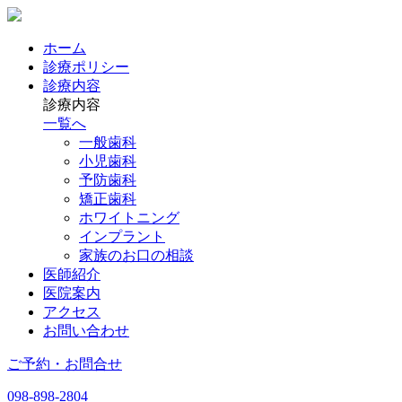
ホーム
診療ポリシー
診療内容
診療内容
一覧へ
一般歯科
小児歯科
予防歯科
矯正歯科
ホワイトニング
インプラント
家族のお口の相談
医師紹介
医院案内
アクセス
お問い合わせ
ご予約・お問合せ
098-898-2804